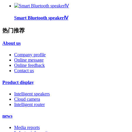
Smart Bluetooth speakerⅣ
热门推荐
About us
Company profile
Online message
Online feedback
Contact us
Product display
Intelligent speakers
Cloud camera
Intelligent router
news
Media reports