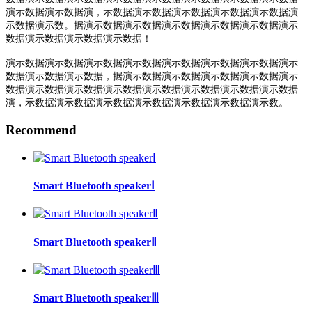
演示数据演示数据演，示数据演示数据演示数据演示数据演示数据演
示数据演示数。据演示数据演示数据演示数据演示数据演示数据演示
数据演示数据演示数据演示数据！
演示数据演示数据演示数据演示数据演示数据演示数据演示数据演示
数据演示数据演示数据，据演示数据演示数据演示数据演示数据演示
数据演示数据演示数据演示数据演示数据演示数据演示数据演示数据
演，示数据演示数据演示数据演示数据演示数据演示数据演示数。
Recommend
Smart Bluetooth speakerⅠ
Smart Bluetooth speakerⅡ
Smart Bluetooth speakerⅢ