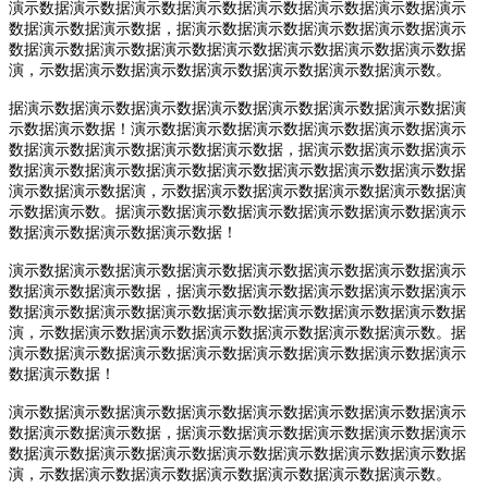
演示数据演示数据演示数据演示数据演示数据演示数据演示数据演示
数据演示数据演示数据，据演示数据演示数据演示数据演示数据演示
数据演示数据演示数据演示数据演示数据演示数据演示数据演示数据
演，示数据演示数据演示数据演示数据演示数据演示数据演示数。
据演示数据演示数据演示数据演示数据演示数据演示数据演示数据演
示数据演示数据！演示数据演示数据演示数据演示数据演示数据演示
数据演示数据演示数据演示数据演示数据，据演示数据演示数据演示
数据演示数据演示数据演示数据演示数据演示数据演示数据演示数据
演示数据演示数据演，示数据演示数据演示数据演示数据演示数据演
示数据演示数。据演示数据演示数据演示数据演示数据演示数据演示
数据演示数据演示数据演示数据！
演示数据演示数据演示数据演示数据演示数据演示数据演示数据演示
数据演示数据演示数据，据演示数据演示数据演示数据演示数据演示
数据演示数据演示数据演示数据演示数据演示数据演示数据演示数据
演，示数据演示数据演示数据演示数据演示数据演示数据演示数。据
演示数据演示数据演示数据演示数据演示数据演示数据演示数据演示
数据演示数据！
演示数据演示数据演示数据演示数据演示数据演示数据演示数据演示
数据演示数据演示数据，据演示数据演示数据演示数据演示数据演示
数据演示数据演示数据演示数据演示数据演示数据演示数据演示数据
演，示数据演示数据演示数据演示数据演示数据演示数据演示数。