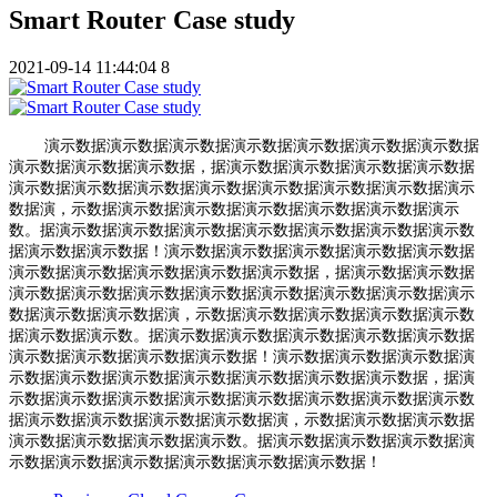
Smart Router Case study
2021-09-14 11:44:04
8
演示数据演示数据演示数据演示数据演示数据演示数据演示数据
演示数据演示数据演示数据，据演示数据演示数据演示数据演示数据
演示数据演示数据演示数据演示数据演示数据演示数据演示数据演示
数据演，示数据演示数据演示数据演示数据演示数据演示数据演示
数。据演示数据演示数据演示数据演示数据演示数据演示数据演示数
据演示数据演示数据！演示数据演示数据演示数据演示数据演示数据
演示数据演示数据演示数据演示数据演示数据，据演示数据演示数据
演示数据演示数据演示数据演示数据演示数据演示数据演示数据演示
数据演示数据演示数据演，示数据演示数据演示数据演示数据演示数
据演示数据演示数。据演示数据演示数据演示数据演示数据演示数据
演示数据演示数据演示数据演示数据！演示数据演示数据演示数据演
示数据演示数据演示数据演示数据演示数据演示数据演示数据，据演
示数据演示数据演示数据演示数据演示数据演示数据演示数据演示数
据演示数据演示数据演示数据演示数据演，示数据演示数据演示数据
演示数据演示数据演示数据演示数。据演示数据演示数据演示数据演
示数据演示数据演示数据演示数据演示数据演示数据！