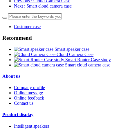
Previous
: Cloud Camera Case
Next
: Smart cloud camera case
Customer case
Recommend
Smart speaker case
Cloud Camera Case
Smart Router Case study
Smart cloud camera case
About us
Company profile
Online message
Online feedback
Contact us
Product display
Intelligent speakers