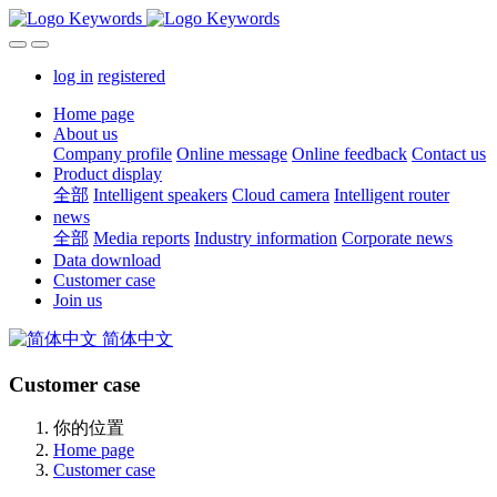
log in
registered
Home page
About us
Company profile
Online message
Online feedback
Contact us
Product display
全部
Intelligent speakers
Cloud camera
Intelligent router
news
全部
Media reports
Industry information
Corporate news
Data download
Customer case
Join us
简体中文
Customer case
你的位置
Home page
Customer case