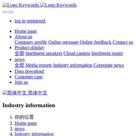
log in
registered
Home page
About us
Company profile
Online message
Online feedback
Contact us
Product display
全部
Intelligent speakers
Cloud camera
Intelligent router
news
全部
Media reports
Industry information
Corporate news
Data download
Customer case
Join us
简体中文
Industry information
你的位置
Home page
news
Industry information