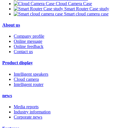
Cloud Camera Case
Smart Router Case study
Smart cloud camera case
About us
Company profile
Online message
Online feedback
Contact us
Product display
Intelligent speakers
Cloud camera
Intelligent router
news
Media reports
Industry information
Corporate news