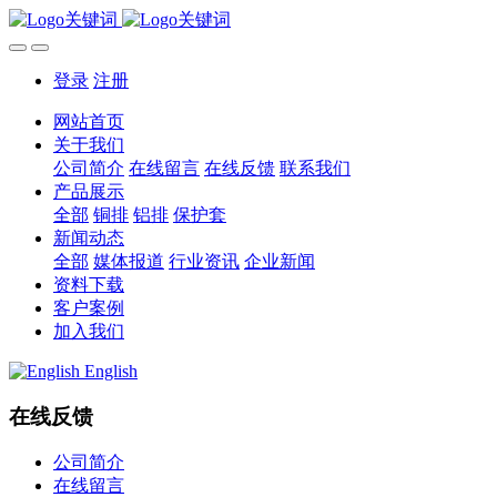
登录
注册
网站首页
关于我们
公司简介
在线留言
在线反馈
联系我们
产品展示
全部
铜排
铝排
保护套
新闻动态
全部
媒体报道
行业资讯
企业新闻
资料下载
客户案例
加入我们
English
在线反馈
公司简介
在线留言