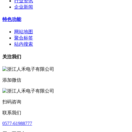
行业资讯
企业新闻
特色功能
网站地图
聚合标签
站内搜索
关注我们
添加微信
扫码咨询
联系我们
0577-61988777